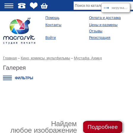
загрузка...
О
Помощь
Оплата и доставка
Контакты
Цены и размеры
качестве
Отзывы
Войти
Регистрация
Виды
продукции
Главная
–
Кино, комиксы, мультфильмы
–
Мустафа, Ахмед
Модульные
картины
Галерея
Репродукции
Плакаты
ФИЛЬТРЫ
Ваше
фото
на
холсте
Картины
в
раме
Все
изображения
Найдем
Подробнее
любое изображение
Рамы
для