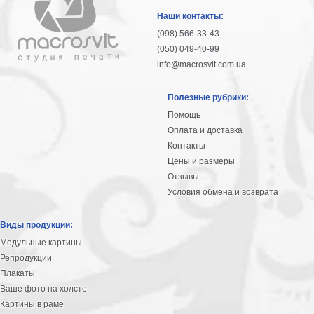
гостинную
Части
Наши контакты:
света
(098) 566-33-43
Посмотреть
(050) 049-40-99
info@macrosvit.com.ua
все
Полезные рубрики:
темы
Помощь
Оплата и доставка
Картины
Контакты
Пейзаж
Цены и размеры
Архитектура
Отзывы
В
Условия обмена и возврата
офис
В
Виды продукции:
гостиную
Модульные картины
Горы
Репродукции
Женщины
Плакаты
В
Ваше фото на холсте
спальню
Импрессионизм
Картины в раме