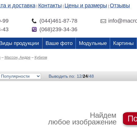
та и доставка
Контакты
Цены и размеры
Отзывы
|
|
|
0-99
(044)461-87-78
info@macro
3-43
(068)239-34-36
Виды продукции
Ваше фото
Модульные
Картины
я
–
Массон, Андре
–
Кубизм
Выводить по:
12
/
24
/
48
Найдем
По
любое изображение