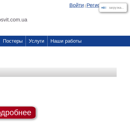
Войти
Регистрация
|
загрузка...
svit.com.ua
Постеры
Услуги
Наши работы
дробнее