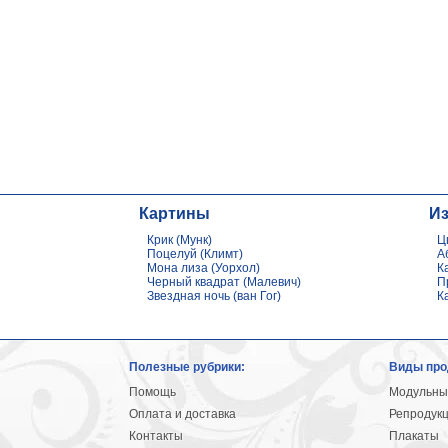
Картины
И
Крик (Мунк)
Ц
Поцелуй (Климт)
А
Мона лиза (Уорхол)
К
Черный квадрат (Малевич)
П
Звездная ночь (ван Гог)
К
Полезные рубрики:
Виды про
Помощь
Модульны
Оплата и доставка
Репродук
Контакты
Плакаты