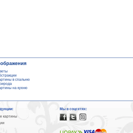
зображения
веты
бстракции
артины в спальню
рирода
артины на кухню
дукции:
Мы в соцсетях:
е картины
ции