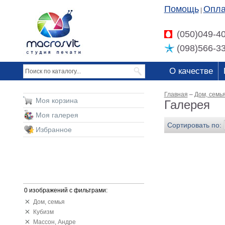
Помощь
Опла
|
(050)049-4
(098)566-3
О качестве
Главная
–
Дом, семь
Моя корзина
Галерея
Моя галерея
Сортировать по:
Избранное
0 изображений с фильтрами:
Дом, семья
Кубизм
Массон, Андре