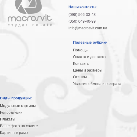
гостинную
Части
Наши контакты:
света
(098) 566-33-43
Посмотреть
(050) 049-40-99
info@macrosvit.com.ua
все
Полезные рубрики:
темы
Помощь
Оплата и доставка
Картины
Контакты
Пейзаж
Цены и размеры
Архитектура
Отзывы
В
Условия обмена и возврата
офис
В
Виды продукции:
гостиную
Модульные картины
Горы
Репродукции
Женщины
Плакаты
В
Ваше фото на холсте
спальню
Импрессионизм
Картины в раме