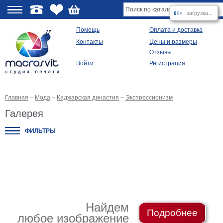
загрузка...
О
Помощь
Оплата и доставка
Контакты
Цены и размеры
качестве
Отзывы
Войти
Регистрация
Виды
продукции
Главная
–
Мода
–
Каджарская династия
–
Экспрессионизм
Модульные
картины
Галерея
Репродукции
Плакаты
ФИЛЬТРЫ
Ваше
фото
на
холсте
Картины
в
раме
Все
изображения
Найдем
Подробнее
любое изображение
Рамы
для