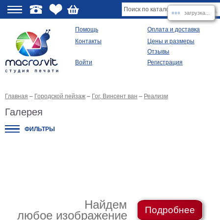
загрузка...
О
Помощь
Оплата и доставка
Контакты
Цены и размеры
качестве
Отзывы
Войти
Регистрация
Виды
продукции
Главная
–
Городской пейзаж
–
Гог, Винсент ван
–
Реализм
Модульные
картины
Галерея
Репродукции
Плакаты
ФИЛЬТРЫ
Ваше
фото
на
холсте
Картины
в
раме
Все
изображения
Найдем
Подробнее
любое изображение
Рамы
для