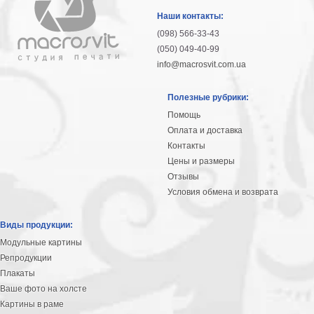
гостинную
Части
Наши контакты:
света
(098) 566-33-43
Посмотреть
(050) 049-40-99
info@macrosvit.com.ua
все
Полезные рубрики:
темы
Помощь
Оплата и доставка
Картины
Контакты
Пейзаж
Цены и размеры
Архитектура
Отзывы
В
Условия обмена и возврата
офис
В
Виды продукции:
гостиную
Модульные картины
Горы
Репродукции
Женщины
Плакаты
В
Ваше фото на холсте
спальню
Импрессионизм
Картины в раме