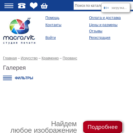
загрузка...
О
Помощь
Оплата и доставка
Контакты
Цены и размеры
качестве
Отзывы
Войти
Регистрация
Виды
продукции
Главная
–
Искусство
–
Кравченко
–
Прованс
Модульные
картины
Галерея
Репродукции
Плакаты
ФИЛЬТРЫ
Ваше
фото
на
холсте
Картины
в
раме
Все
изображения
Найдем
Подробнее
любое изображение
Рамы
для