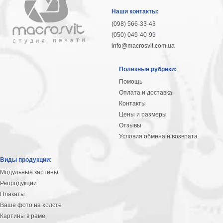
гостинную
Части
Наши контакты:
света
(098) 566-33-43
Посмотреть
(050) 049-40-99
info@macrosvit.com.ua
все
Полезные рубрики:
темы
Помощь
Оплата и доставка
Картины
Контакты
Пейзаж
Цены и размеры
Архитектура
Отзывы
В
Условия обмена и возврата
офис
В
Виды продукции:
гостиную
Модульные картины
Горы
Репродукции
Женщины
Плакаты
В
Ваше фото на холсте
спальню
Импрессионизм
Картины в раме