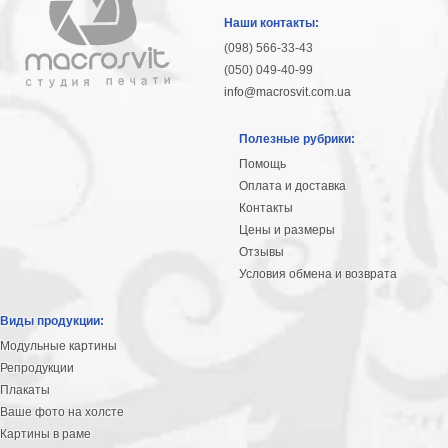
гостинную
Части
Наши контакты:
света
(098) 566-33-43
Посмотреть
(050) 049-40-99
info@macrosvit.com.ua
все
Полезные рубрики:
темы
Помощь
Оплата и доставка
Картины
Контакты
Пейзаж
Цены и размеры
Архитектура
Отзывы
В
Условия обмена и возврата
офис
В
Виды продукции:
гостиную
Модульные картины
Горы
Репродукции
Женщины
Плакаты
В
Ваше фото на холсте
спальню
Импрессионизм
Картины в раме