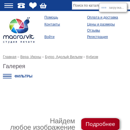
загрузка...
О
Помощь
Оплата и доставка
Контакты
Цены и размеры
качестве
Отзывы
Войти
Регистрация
Виды
продукции
Главная
–
Вера, Иконы
–
Бугро, Адольф Вильям
–
Кубизм
Модульные
картины
Галерея
Репродукции
Плакаты
ФИЛЬТРЫ
Ваше
фото
на
холсте
Картины
в
раме
Все
изображения
Найдем
Подробнее
любое изображение
Рамы
для