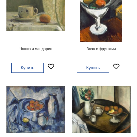
Небо
Абстракция
В
комнату
Айвазовский
Животные
Космос
В
Чашка и мандарин
Ваза с фруктами
детскую
Да
Винчи
Города
Купить
Купить
Мосты
В
ресторан
Ван
Гог
Замки
Еда
В
бар
Моне
Цветы
Натюрморт