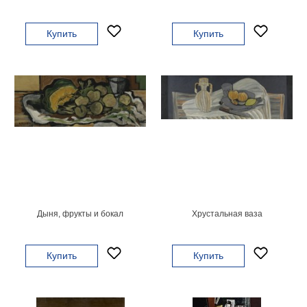
на
холсте
Купить
Купить
больших
размеров
Наши
работы
Дыня, фрукты и бокал
Хрустальная ваза
Купить
Купить