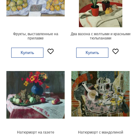
Мотивирующие
Города
Нью
Йорк
Посмотреть
Фрукты, выставленные на
Два вазона с желтыми и красными
прилавке
тюльпанами
все
Купить
Купить
темы
Услуги
Багетная
мастерская
Рамы
для
картин
Печать
Натюрморт на газете
Натюрморт с мандолиной