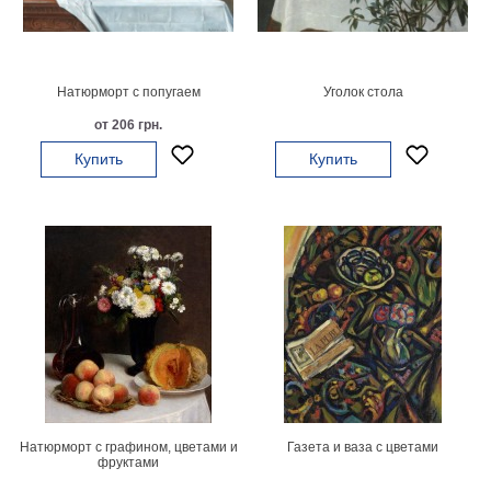
картин
Подарочные
карты
Ваше
Натюрморт с попугаем
Уголок стола
от 206 грн.
фото
Купить
Купить
Модульные
Цветы
Абстракции
Города
Море
В
спальню
В
детскую
В
ванную
Времена
года
Горы
Натюрморт с графином, цветами и
Газета и ваза с цветами
В
фруктами
кухню
В