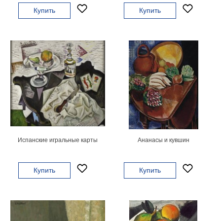
гостинную
Части
Купить
Купить
света
Посмотреть
все
темы
Картины
Пейзаж
Архитектура
В
офис
Испанские игральные карты
Ананасы и кувшин
В
гостиную
Купить
Купить
Горы
Женщины
В
спальню
Импрессионизм