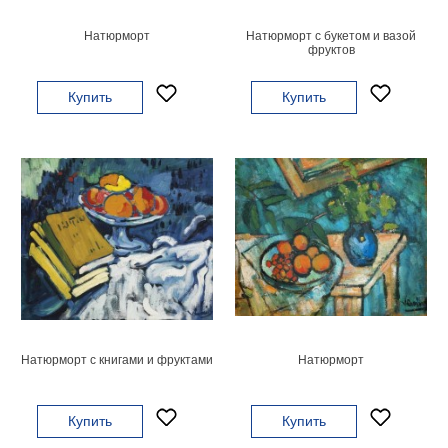
В
Натюрморт
Натюрморт с букетом и вазой
кухню
Климт
фруктов
Море
Купить
Купить
Старинные
карты
В
ванную
Уорхолл
Городские
пейзажи
В
зал
Пикассо
Посмотреть
все
Натюрморт с книгами и фруктами
Натюрморт
темы
Купить
Купить
Постеры