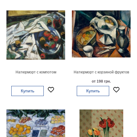
Детские
Черно
белые
Автомобили
Девушки
Ретро
В
кухню
Военные
Игровые
Советские
Натюрморт с компотом
Натюрморт с корзиной фруктов
В
от 198 грн.
офис
Цветы
Купить
Купить
Рок
группы
Спорт
В
спальню
Природа
Мерилин
Монро
Футбол