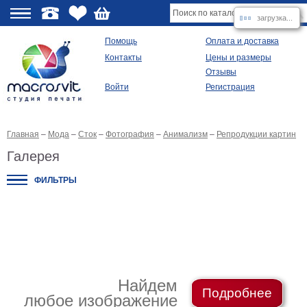
загрузка...
О
Помощь
Оплата и доставка
Контакты
Цены и размеры
качестве
Отзывы
Войти
Регистрация
Виды
продукции
Главная
–
Мода
–
Сток
–
Фотография
–
Анимализм
–
Репродукции картин
Модульные
картины
Галерея
Репродукции
Плакаты
ФИЛЬТРЫ
Ваше
фото
на
холсте
Картины
в
раме
Все
изображения
Найдем
Подробнее
любое изображение
Рамы
для