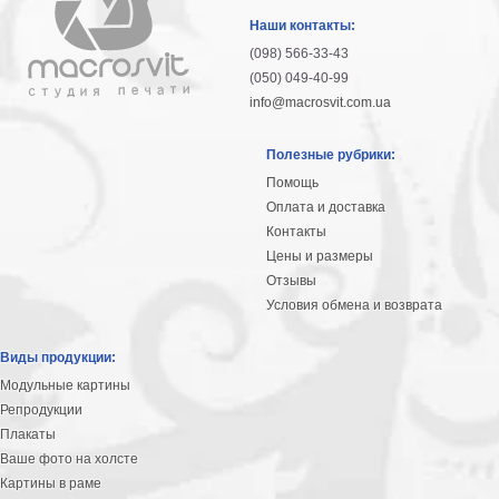
гостинную
Части
Наши контакты:
света
(098) 566-33-43
Посмотреть
(050) 049-40-99
info@macrosvit.com.ua
все
Полезные рубрики:
темы
Помощь
Оплата и доставка
Картины
Контакты
Пейзаж
Цены и размеры
Архитектура
Отзывы
В
Условия обмена и возврата
офис
В
Виды продукции:
гостиную
Модульные картины
Горы
Репродукции
Женщины
Плакаты
В
Ваше фото на холсте
спальню
Импрессионизм
Картины в раме