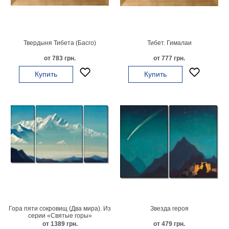
картин
Подарочные
карты
Ваше
Твердыня Тибета (Басго)
Тибет. Гималаи
от 783 грн.
от 777 грн.
фото
Купить
Купить
Модульные
Цветы
Абстракции
Города
Море
В
спальню
В
детскую
В
ванную
Времена
года
Горы
Гора пяти сокровищ (Два мира). Из
Звезда героя
В
серии «Святые горы»
кухню
В
от 1389 грн.
от 479 грн.