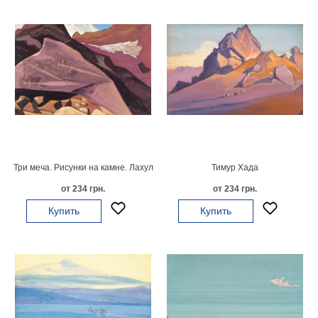
Детские
Черно
белые
Автомобили
Девушки
Ретро
В
кухню
Военные
Игровые
Советские
Три меча. Рисунки на камне. Лахул
Тимур Хада
В
от 234 грн.
от 234 грн.
офис
Цветы
Купить
Купить
Рок
группы
Спорт
В
спальню
Природа
Мерилин
Монро
Футбол