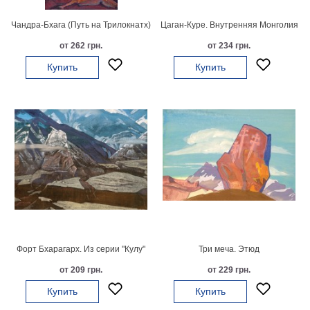
В
Чандра-Бхага (Путь на Трилокнатх)
Цаган-Куре. Внутренняя Монголия
кухню
Климт
от 262 грн.
от 234 грн.
Море
Купить
Купить
Старинные
карты
В
ванную
Уорхолл
Городские
пейзажи
В
зал
Пикассо
Посмотреть
все
Форт Бхарагарх. Из серии "Кулу"
Три меча. Этюд
от 209 грн.
от 229 грн.
темы
Купить
Купить
Постеры