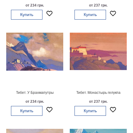
на
от 234 грн.
от 237 грн.
холсте
Купить
Купить
больших
размеров
Наши
работы
Тибет. У Брахмапутры
Тибет. Монастырь гелукпа
от 234 грн.
от 237 грн.
Купить
Купить