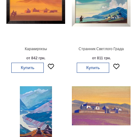
Небо
Абстракция
В
комнату
Айвазовский
Животные
Космос
В
Каракиргизы
Странник Светлого Града
детскую
Да
от 842 грн.
от 811 грн.
Винчи
Города
Купить
Купить
Мосты
В
ресторан
Ван
Гог
Замки
Еда
В
бар
Моне
Цветы
Натюрморт