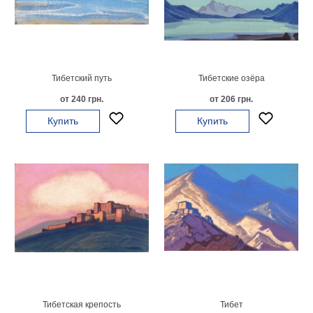
Мотивирующие
Города
Нью
Йорк
Посмотреть
Тибетский путь
Тибетские озёра
от 240 грн.
от 206 грн.
все
Купить
Купить
темы
Услуги
Багетная
мастерская
Рамы
для
картин
Печать
Тибетская крепость
Тибет